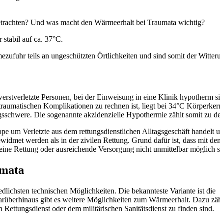
etrachten? Und was macht den Wärmeerhalt bei Traumata wichtig?
stabil auf ca. 37°C.
ufuhr teils an ungeschützten Örtlichkeiten und sind somit der Witteru
hwerstverletzte Personen, bei der Einweisung in eine Klinik hypotherm 
sttraumatischen Komplikationen zu rechnen ist, liegt bei 34°C Körperk
ngsschwere. Die sogenannte akzidenzielle Hypothermie zählt somit zu de
uppe um Verletzte aus dem rettungsdienstlichen Alltagsgeschäft handelt
widmet werden als in der zivilen Rettung. Grund dafür ist, dass mit 
e Rettung oder ausreichende Versorgung nicht unmittelbar möglich sind
umata
lichsten technischen Möglichkeiten. Die bekannteste Variante ist die
arüberhinaus gibt es weitere Möglichkeiten zum Wärmeerhalt. Dazu zä
 Rettungsdienst oder dem militärischen Sanitätsdienst zu finden sind.