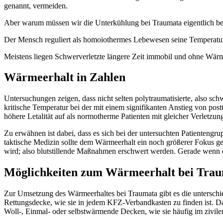
genannt, vermeiden.
Aber warum müssen wir die Unterkühlung bei Traumata eigentlich b
Der Mensch reguliert als homoiothermes Lebewesen seine Temperatur 
Meistens liegen Schwerverletzte längere Zeit immobil und ohne Wärmez
Wärmeerhalt in Zahlen
Untersuchungen zeigen, dass nicht selten polytraumatisierte, also sc
kritische Temperatur bei der mit einem signifikanten Anstieg von po
höhere Letalität auf als normotherme Patienten mit gleicher Verletzu
Zu erwähnen ist dabei, dass es sich bei der untersuchten Patientengr
taktische Medizin sollte dem Wärmeerhalt ein noch größerer Fokus ge
wird; also blutstillende Maßnahmen erschwert werden. Gerade wenn ein
Möglichkeiten zum Wärmeerhalt bei Tra
Zur Umsetzung des Wärmeerhaltes bei Traumata gibt es die unterschied
Rettungsdecke, wie sie in jedem KFZ-Verbandkasten zu finden ist. D
Woll-, Einmal- oder selbstwärmende Decken, wie sie häufig im zivilen